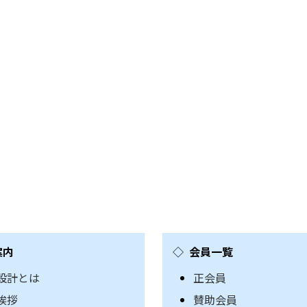
案内
会員一覧
設計とは
正会員
挨拶
賛助会員